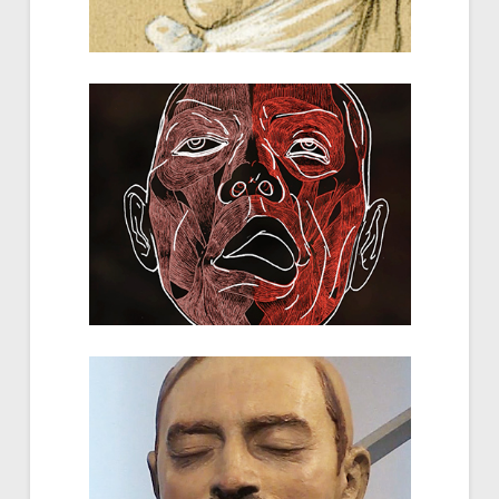
Le Beau et le Laid
Guillaume Clausolles, Elsa Cuillé...
Au-delà des apparences,
U+1F62C
Léon Delage, Martial Obry...