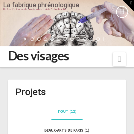
T
La fabrique phrénologique
t
W
Un film d’animation de Léonie Koelsch et de Claire Martha
Des visages
Nav
Projets
TOUT (
12
)
BEAUX-ARTS DE PARIS (
1
)