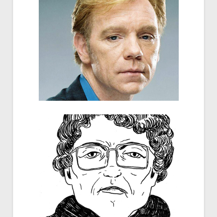
Sans expression
Garance Coquart-Pocztar, Pierre-Baptiste
Harrivelle, Vinodhini Ramasamy-
Nagarajan...
Réalité VS fantasme
Michèle Stockhausen...